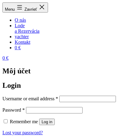
Menu
Zavrieť
O nás
Lode
a Rezervácia
yachter
Kontakt
0 €
0 €
Môj účet
Login
Username or email address
*
Password
*
Remember me
Log in
Lost your password?